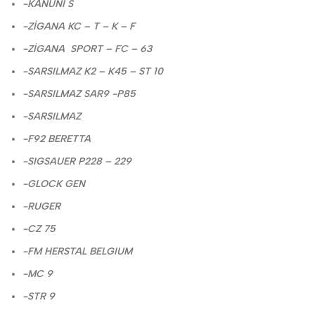
-KANUNİ S
-ZİGANA KC – T – K – F
-ZİGANA SPORT – FC – 63
-SARSILMAZ K2 – K45 – ST 10
-SARSILMAZ SAR9 -P85
-SARSILMAZ
-F92 BERETTA
-SIGSAUER P228 – 229
-GLOCK GEN
-RUGER
-CZ 75
-FM HERSTAL BELGIUM
-MC 9
-STR 9