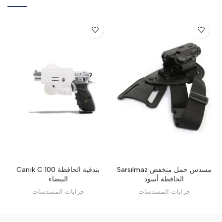
Sarsılmaz مسدس حمل منخفض
Canik C 100 بندقية الحافظة
الحافظة أسود
البيضاء
جرابات المسدسات
جرابات المسدسات